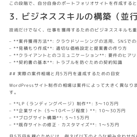
この段階で、自分自身のポートフォリオサイトを作成する
3. ビジネススキルの構築（並
技術だけでなく、仕事を獲得するためのビジネススキルも
– **案件獲得方法**: クラウドソーシングの活用、SNSで
– **見積もり作成**: 適切な価格設定と提案書の作り方
– **クライアントとのコミュニケーション**: 要件のヒ
– **契約書の基本**: トラブルを防ぐための契約知識
## 実際の案件相場と月5万円を達成するための目安
WordPressサイト制作の相場は案件によって大きく異な
す。
– **LP（ランディングページ）制作**: 3〜10万円
– **企業サイト（5〜10ページ程度）**: 10〜30万円
– **ブログサイト構築**: 5〜15万円
– **既存サイトの修正・カスタマイズ**: 1〜5万円
月5万円を稼ぐためには、例えば以下のような組み合わせが