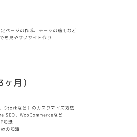
投稿・固定ページの作成、テーマの適用など
ットでも見やすいサイト作り
3ヶ月）
LL、Storkなど）のカスタマイズ方法
One SEO、WooCommerceなど
HP知識
つための知識