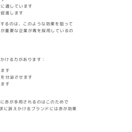
スに適しています
を促進します
用するのは、このような効果を狙って
、信頼性が重要な企業が青を採用しているの
きかける力があります：
れます
ンを分泌させます
います
どに赤が多用されるのはこのためで
、感情や欲求に訴えかけるブランドには赤が効果