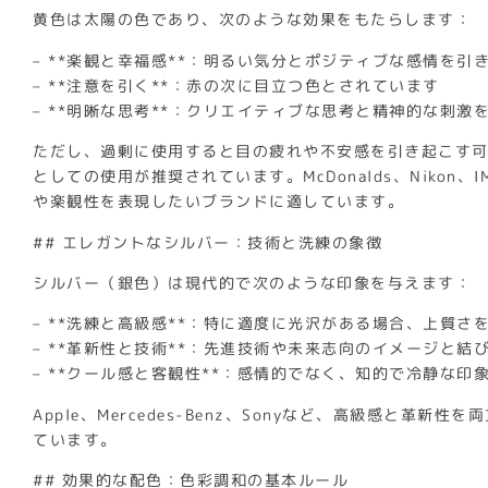
黄色は太陽の色であり、次のような効果をもたらします：
– **楽観と幸福感**：明るい気分とポジティブな感情を引
– **注意を引く**：赤の次に目立つ色とされています
– **明晰な思考**：クリエイティブな思考と精神的な刺激
ただし、過剰に使用すると目の疲れや不安感を引き起こす
としての使用が推奨されています。McDonalds、Nikon、I
や楽観性を表現したいブランドに適しています。
## エレガントなシルバー：技術と洗練の象徴
シルバー（銀色）は現代的で次のような印象を与えます：
– **洗練と高級感**：特に適度に光沢がある場合、上質さ
– **革新性と技術**：先進技術や未来志向のイメージと結
– **クール感と客観性**：感情的でなく、知的で冷静な印
Apple、Mercedes-Benz、Sonyなど、高級感と革
ています。
## 効果的な配色：色彩調和の基本ルール