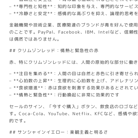
– **専門性と知性**：知的な印象を与え、専門的なサービ
– **冷静さと安定**：感情的な高ぶりを抑え、論理的思考
金融機関や技術企業、医療関連のブランドが青を好んで使
のことです。PayPal、Facebook、IBM、Intelなど
は偶然ではありません。
## クリムゾンレッド：情熱と緊急性の赤
赤、特にクリムゾンレッドには、人間の原始的な部分に働
– **注目を集める**：人間の目は自然と赤色に引き寄せら
– **心拍数の上昇**：生理的に心拍数を上げ、アドレナリ
– **食欲増進**：赤は食欲を刺激する効果があるとされて
– **情熱と緊急性**：行動喚起に非常に効果的です
セールのサイン、「今すぐ購入」ボタン、飲食店のロゴな
す。Coca-Cola、YouTube、Netflix、KFCなど
的です。
## サンシャインイエロー：楽観主義と明るさ