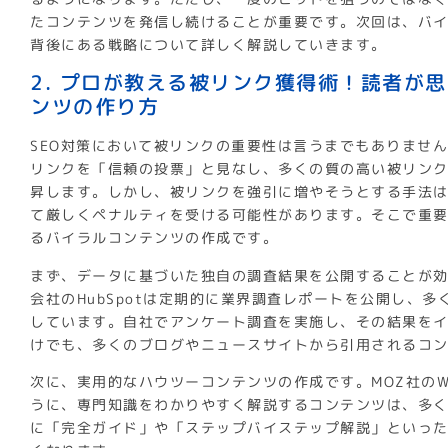
たコンテンツを発信し続けることが重要です。次回は、バ
背後にある戦略について詳しく解説していきます。
2. プロが教える被リンク獲得術！読者が
ンツの作り方
SEO対策において被リンクの重要性は言うまでもありませ
リンクを「信頼の投票」と見なし、多くの質の高い被リン
昇します。しかし、被リンクを強引に増やそうとする手法
て厳しくペナルティを受ける可能性があります。そこで重
るバイラルコンテンツの作成です。
まず、データに基づいた独自の調査結果を公開することが
会社のHubSpotは定期的に業界調査レポートを公開し、
しています。自社でアンケート調査を実施し、その結果を
けでも、多くのブログやニュースサイトから引用されるコ
次に、実用的なハウツーコンテンツの作成です。MOZ社のWhi
うに、専門知識をわかりやすく解説するコンテンツは、多
に「完全ガイド」や「ステップバイステップ解説」といっ