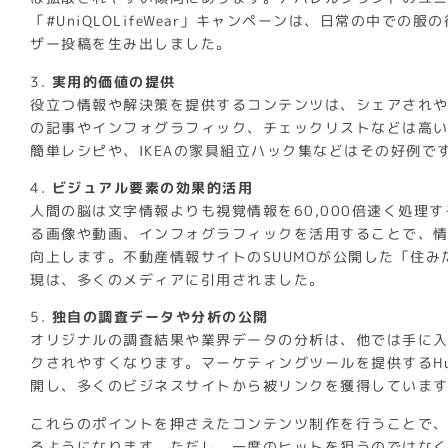
「#UniQLOLifeWear」キャンペーンは、日常の中で
ザー投稿を生み出しました。
3.
実用的価値の提供
役立つ情報や解決策を提供するコンテンツは、シェアされやす
の記事やインフォグラフィック、チェックリストなどは高
簡単レシピや、IKEAの家具組立ハック集などはその好例で
4.
ビジュアル要素の効果的活用
人間の脳は文字情報よりも視覚情報を60,000倍速く処理
る画像や動画、インフォグラフィックを活用することで、
向上します。不動産情報サイトのSUUMOが公開した「住
現は、多くのメディアに引用されました。
5.
独自の調査データや分析の公開
オリジナルの調査結果や業界データの分析は、他では手に
クされやすくなります。マーケティングツールを提供するHu
開し、多くのビジネスサイトから被リンクを獲得していま
これらのポイントを押さえたコンテンツ制作を行うことで
るようになります。ただし、一度のヒットを狙うのではな