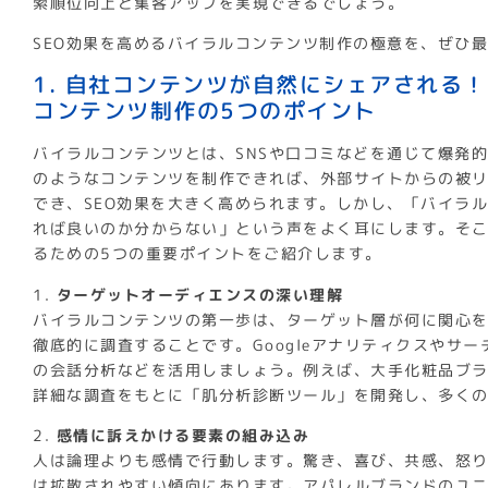
索順位向上と集客アップを実現できるでしょう。
SEO効果を高めるバイラルコンテンツ制作の極意を、ぜひ
1. 自社コンテンツが自然にシェアされる！
コンテンツ制作の5つのポイント
バイラルコンテンツとは、SNSや口コミなどを通じて爆発
のようなコンテンツを制作できれば、外部サイトからの被
でき、SEO効果を大きく高められます。しかし、「バイラ
れば良いのか分からない」という声をよく耳にします。そ
るための5つの重要ポイントをご紹介します。
1.
ターゲットオーディエンスの深い理解
バイラルコンテンツの第一歩は、ターゲット層が何に関心
徹底的に調査することです。Googleアナリティクスやサー
の会話分析などを活用しましょう。例えば、大手化粧品ブランド
詳細な調査をもとに「肌分析診断ツール」を開発し、多く
2.
感情に訴えかける要素の組み込み
人は論理よりも感情で行動します。驚き、喜び、共感、怒
は拡散されやすい傾向にあります。アパレルブランドのユ