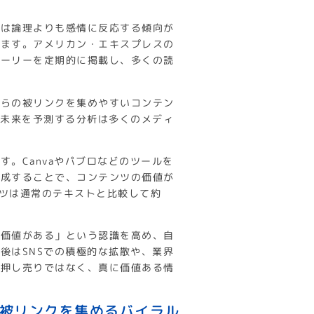
脳は論理よりも感情に反応する傾向が
れます。アメリカン・エキスプレスの
トーリーを定期的に掲載し、多くの読
からの被リンクを集めやすいコンテン
に、未来を予測する分析は多くのメディ
。Canvaやパブロなどのツールを
作成することで、コンテンツの価値が
テンツは通常のテキストと比較して約
は価値がある」という認識を高め、自
後はSNSでの積極的な拡散や、業界
は押し売りではなく、真に価値ある情
に被リンクを集めるバイラル