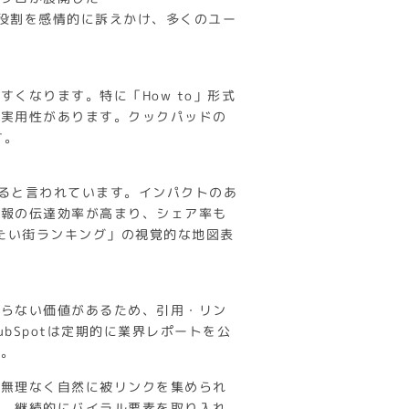
の服の役割を感情的に訴えかけ、多くのユー
くなります。特に「How to」形式
い実用性があります。クックパッドの
す。
すると言われています。インパクトのあ
情報の伝達効率が高まり、シェア率も
みたい街ランキング」の視覚的な地図表
入らない価値があるため、引用・リン
bSpotは定期的に業界レポートを公
す。
、無理なく自然に被リンクを集められ
く、継続的にバイラル要素を取り入れ