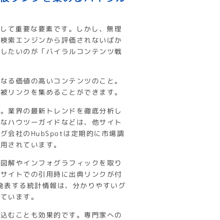
として重要な要素です。しかし、無理
は検索エンジンから評価されないばか
目したいのが「バイラルコンテンツ戦
くなる価値の高いコンテンツのこと。
の被リンクを集めることができます。
す。業界の最新トレンドを徹底分析し
的なハウツーガイドなどは、他サイト
会社のHubSpotは定期的に市場調
引用されています。
に図解やインフォグラフィックを取り
他サイトでの引用時に出典リンクが付
が発表する統計情報は、分かりやすいグ
しています。
き込むことも効果的です。専門家への