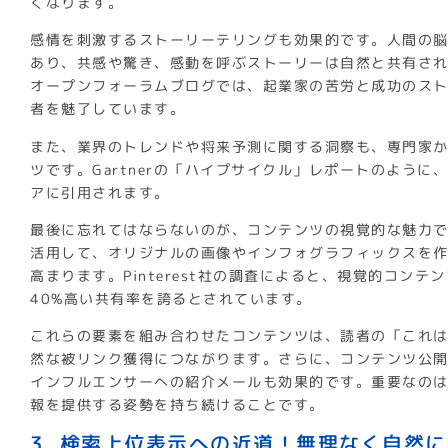
くなります。
感情を刺激するストーリーテリングも効果的です。人間の
あり、共感や驚き、感動を呼ぶストーリーは自然と共有さ
オープンフォーラムブログでは、起業家の苦労と成功のス
者を魅了しています。
また、業界のトレンドや将来予測に関する洞察も、専門家
ツです。Gartnerの「ハイプサイクル」レポートのよう
アに引用されます。
最後に忘れてはならないのが、コンテンツの視覚的な魅力です
活用して、オリジナルの画像やインフォグラフィックスを
高まります。Pinterest社の調査によると、視覚的コン
40%高い共有率を誇るとされています。
これらの要素を組み合わせたコンテンツは、読者の「これ
然な被リンク獲得につながります。さらに、コンテンツ公開
インフルエンサーへの紹介メールも効果的です。重要なの
報を提供する姿勢を持ち続けることです。
3. 検索上位表示への近道！無理なく自然