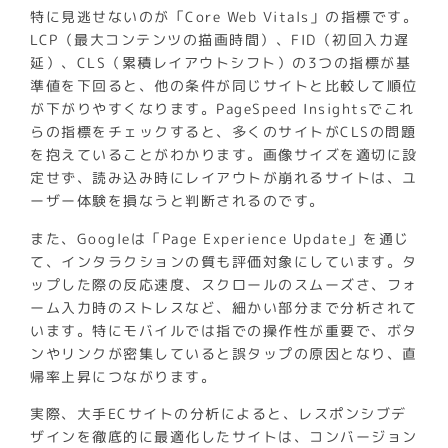
特に見逃せないのが「Core Web Vitals」の指標です。
LCP（最大コンテンツの描画時間）、FID（初回入力遅
延）、CLS（累積レイアウトシフト）の3つの指標が基
準値を下回ると、他の条件が同じサイトと比較して順位
が下がりやすくなります。PageSpeed Insightsでこれ
らの指標をチェックすると、多くのサイトがCLSの問題
を抱えていることがわかります。画像サイズを適切に設
定せず、読み込み時にレイアウトが崩れるサイトは、ユ
ーザー体験を損なうと判断されるのです。
また、Googleは「Page Experience Update」を通じ
て、インタラクションの質も評価対象にしています。タ
ップした際の反応速度、スクロールのスムーズさ、フォ
ーム入力時のストレスなど、細かい部分まで分析されて
います。特にモバイルでは指での操作性が重要で、ボタ
ンやリンクが密集していると誤タップの原因となり、直
帰率上昇につながります。
実際、大手ECサイトの分析によると、レスポンシブデ
ザインを徹底的に最適化したサイトは、コンバージョン