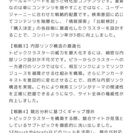
テールキーワードを狙った特化型コンテンツです。重要
なのは単にコンテンツを増やすことではなく、ユーザー
ジャーニーに合わせた戦略的配置です。検索意図に応じ
てコンテンツを階層化し、「情報探索」「比較検討」
「購入決定」の各段階に最適化したクラスターを設計す
ることで、コンバージョン率が3倍に向上しました。
【戦略3】内部リンク構造の最適化
トピッククラスターの威力を最大化するには、綿密な内
部リンク設計が不可欠です。ピラーからクラスターへの
一方通行のリンクではなく、相互リンクによってリンク
ジュースを循環させる仕組みを構築。さらにアンカーテ
キストを意図的に変化させることで、自然な内部リンク
構造を実現。これにより検索エンジンがテーマの関連性
を正確に把握できるようになり、サイト全体の権威性が
向上しました。
【戦略4】競合分析に基づくギャップ埋め
トピッククラスターを構築する際、競合サイトが見落と
しているサブトピックを徹底的に洗い出しました。
SEMrushやAhrefsなどのツールを活用し、競合が対応